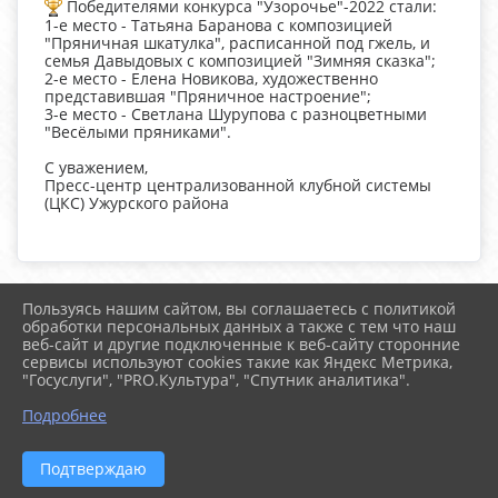
Победителями конкурса "Узорочье"-2022 стали:
1-е место - Татьяна Баранова с композицией
"Пряничная шкатулка", расписанной под гжель, и
семья Давыдовых с композицией "Зимняя сказка";
2-е место - Елена Новикова, художественно
представившая "Пряничное настроение";
3-е место - Светлана Шурупова с разноцветными
"Весёлыми пряниками".
С уважением,
Пресс-центр централизованной клубной системы
(ЦКС) Ужурского района
Пользуясь нашим сайтом, вы соглашаетесь с политикой
2026 г. uzhur-cks.ru
обработки персональных данных а также с тем что наш
Вход
веб-сайт и другие подключенные к веб-сайту сторонние
Карта сайта
сервисы используют cookies такие как Яндекс Метрика,
Политика обработки персональных данных
"Госуслуги", "PRO.Культура", "Спутник аналитика".
Подробнее
Сделано на KubCMS
Разработка и поддержка
Подтверждаю