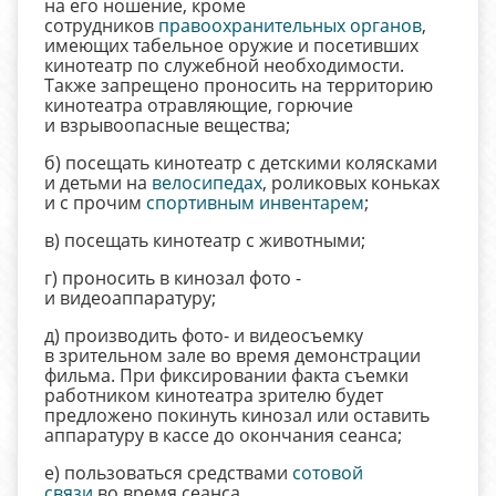
на его ношение, кроме
сотрудников
правоохранительных органов
,
имеющих табельное оружие и посетивших
кинотеатр по служебной необходимости.
Также запрещено проносить на территорию
кинотеатра отравляющие, горючие
и взрывоопасные вещества;
б) посещать кинотеатр с детскими колясками
и детьми на
велосипедах
, роликовых коньках
и с прочим
спортивным инвентарем
;
в) посещать кинотеатр с животными;
г) проносить в кинозал фото -
и видеоаппаратуру;
д) производить фото- и видеосъемку
в зрительном зале во время демонстрации
фильма. При фиксировании факта съемки
работником кинотеатра зрителю будет
предложено покинуть кинозал или оставить
аппаратуру в кассе до окончания сеанса;
е) пользоваться средствами
сотовой
связи
во время сеанса.