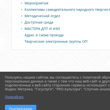
Мероприятия
Коллективы самодеятельного народного творчес
Методический отдел
Доступная среда
МАСТЕРА ДПТ И ИЗО
Адрес и схема проезда
Творческие электронные группы ОП
Пользуясь нашим сайтом, вы соглашаетесь с политикой обра
персональных данных а также с тем что наш веб-сайт и друг
подключенные к веб-сайту сторонние сервисы используют co
Яндекс Метрика, "Госуслуги", "PRO.Культура", "Спутник анали
Подробнее
Подтверждаю