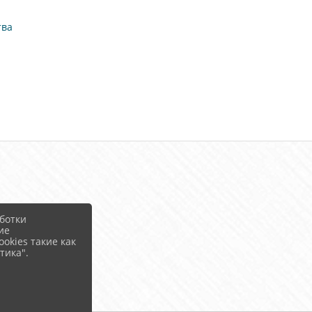
тва
ботки
ие
okies такие как
тика".