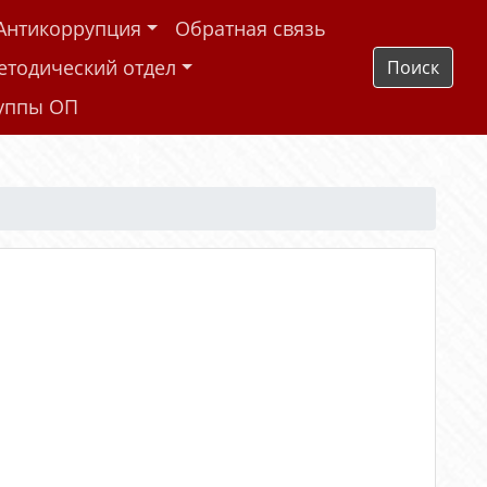
Антикоррупция
Обратная связь
етодический отдел
Поиск
руппы ОП