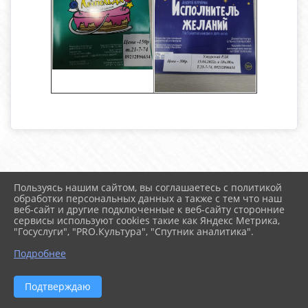
Пользуясь нашим сайтом, вы соглашаетесь с политикой
2026 г. uzhur-cks.ru
обработки персональных данных а также с тем что наш
Вход
веб-сайт и другие подключенные к веб-сайту сторонние
Карта сайта
сервисы используют cookies такие как Яндекс Метрика,
Политика обработки персональных данных
"Госуслуги", "PRO.Культура", "Спутник аналитика".
Подробнее
Сделано на KubCMS
Разработка и поддержка
Подтверждаю