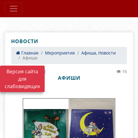
НОВОСТИ
Главная
Мероприятия
Афиша, Новости
Афиши
Версия сайта
30.03.2022 12:30
16
АФИШИ
для
слабовидящих