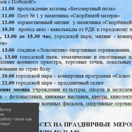
ботки
ие
okies такие как
тика".