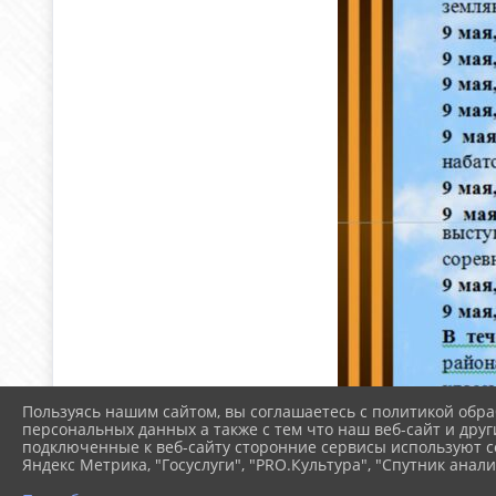
Пользуясь нашим сайтом, вы соглашаетесь с политикой обра
персональных данных а также с тем что наш веб-сайт и друг
подключенные к веб-сайту сторонние сервисы используют co
Яндекс Метрика, "Госуслуги", "PRO.Культура", "Спутник анали