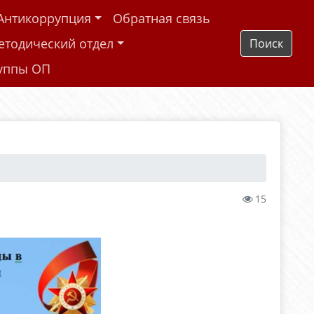
Антикоррупция
Обратная связь
етодический отдел
Поиск
руппы ОП
15