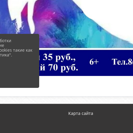
ботки
ие
okies такие как
тика".
Карта сайта