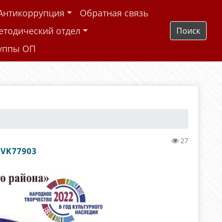
Антикоррупция
Обратная связь
етодический отдел
Поиск
руппы ОП
27
VK77903