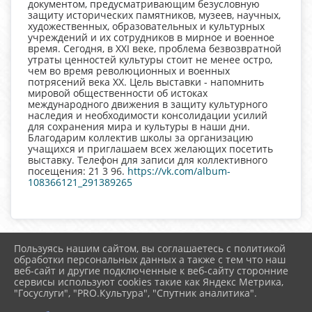
документом, предусматривающим безусловную
защиту исторических памятников, музеев, научных,
художественных, образовательных и культурных
учреждений и их сотрудников в мирное и военное
время. Сегодня, в ХХI веке, проблема безвозвратной
утраты ценностей культуры стоит не менее остро,
чем во время революционных и военных
потрясений века XX. Цель выставки - напомнить
мировой общественности об истоках
международного движения в защиту культурного
наследия и необходимости консолидации усилий
для сохранения мира и культуры в наши дни.
Благодарим коллектив школы за организацию
учащихся и приглашаем всех желающих посетить
выставку. Телефон для записи для коллективного
посещения: 21 3 96.
https://vk.com/album-
108366121_291389265
Пользуясь нашим сайтом, вы соглашаетесь с политикой
2026 г. uzhur-cks.ru
обработки персональных данных а также с тем что наш
Вход
веб-сайт и другие подключенные к веб-сайту сторонние
Карта сайта
сервисы используют cookies такие как Яндекс Метрика,
Политика обработки персональных данных
"Госуслуги", "PRO.Культура", "Спутник аналитика".