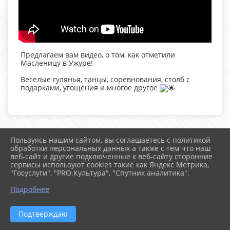
Предлагаем вам видео, о том, как отметили
Масленицу в Ужуре!
Веселые гулянья, танцы, соревнования, столб с
подарками, угощения и многое другое
Пользуясь нашим сайтом, вы соглашаетесь с политикой
2026 г. uzhur-cks.ru
обработки персональных данных а также с тем что наш
Вход
веб-сайт и другие подключенные к веб-сайту сторонние
Карта сайта
сервисы используют cookies такие как Яндекс Метрика,
Политика обработки персональных данных
"Госуслуги", "PRO.Культура", "Спутник аналитика".
Подробнее
Сделано на KubCMS
Разработка и поддержка
Подтверждаю