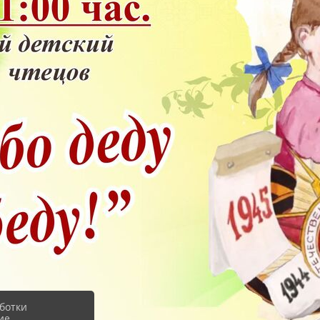
ботки
ие