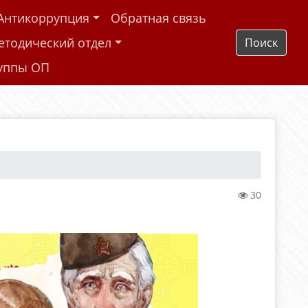
Антикоррупция
Обратная связь
етодический отдел
Поиск
руппы ОП
30