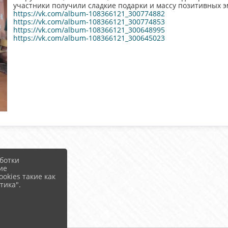
участники получили сладкие подарки и массу позитивных э
https://vk.com/album-108366121_300774882
https://vk.com/album-108366121_300774853
https://vk.com/album-108366121_300648995
https://vk.com/album-108366121_300645023
ботки
ие
okies такие как
тика".