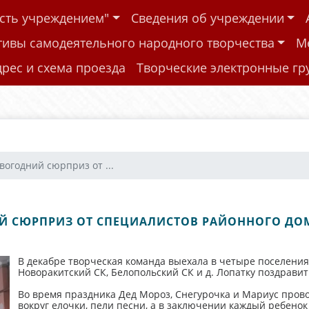
ость учреждением"
Сведения об учреждении
тивы самодеятельного народного творчества
М
дрес и схема проезда
Творческие электронные г
вогодний сюрприз от ...
 СЮРПРИЗ ОТ СПЕЦИАЛИСТОВ РАЙОННОГО ДО
В декабре творческая команда выехала в четыре поселения
Новоракитский СК, Белопольский СК и д. Лопатку поздравит
Во время праздника Дед Мороз, Снегурочка и Мариус прово
вокруг елочки, пели песни, а в заключении каждый ребено