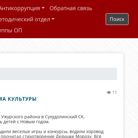
Антикоррупция
Обратная связь
етодический отдел
Поиск
руппы ОП
11
МА КУЛЬТУРЫ
 Ужурского района в Сухудолинский СК,
ь детей с Новым годом.
дили веселые игры и конкурсы, водили хоровод
к прочитал стихотворение Дедушке Морозу. Всё