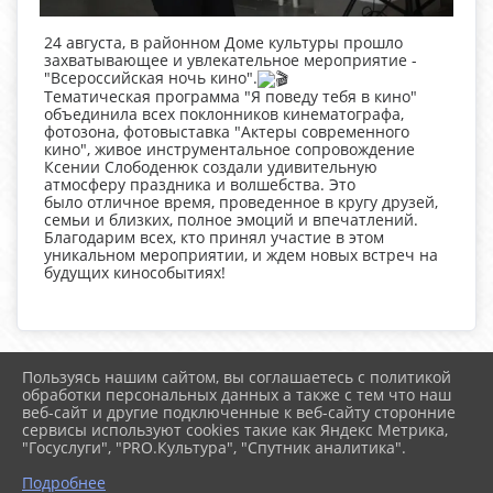
24 августа, в районном Доме культуры прошло
захватывающее и увлекательное мероприятие -
"Всероссийская ночь кино".
Тематическая программа "Я поведу тебя в кино"
объединила всех поклонников кинематографа,
фотозона, фотовыставка "Актеры современного
кино", живое инструментальное сопровождение
Ксении Слободенюк создали удивительную
атмосферу праздника и волшебства. Это
было отличное время, проведенное в кругу друзей,
семьи и близких, полное эмоций и впечатлений.
Благодарим всех, кто принял участие в этом
уникальном мероприятии, и ждем новых встреч на
будущих кинособытиях!
Пользуясь нашим сайтом, вы соглашаетесь с политикой
2026 г. uzhur-cks.ru
обработки персональных данных а также с тем что наш
Вход
веб-сайт и другие подключенные к веб-сайту сторонние
Карта сайта
сервисы используют cookies такие как Яндекс Метрика,
Политика обработки персональных данных
"Госуслуги", "PRO.Культура", "Спутник аналитика".
Подробнее
Сделано на KubCMS