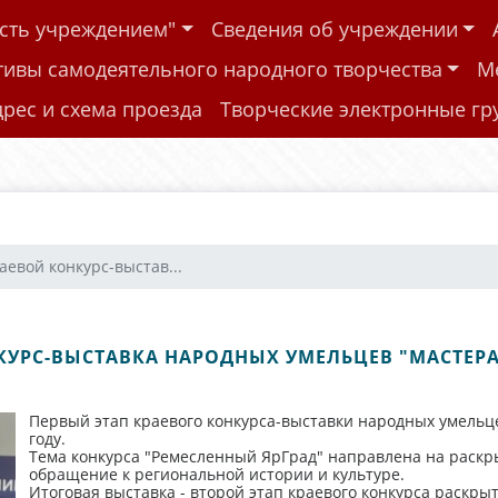
ость учреждением"
Сведения об учреждении
тивы самодеятельного народного творчества
М
дрес и схема проезда
Творческие электронные г
аевой конкурс-выстав...
КУРС-ВЫСТАВКА НАРОДНЫХ УМЕЛЬЦЕВ "МАСТЕРА
Первый этап краевого конкурса-выставки народных умельц
году.
Тема конкурса "Ремесленный ЯрГрад" направлена на раскр
обращение к региональной истории и культуре.
Итоговая выставка - второй этап краевого конкурса раскр