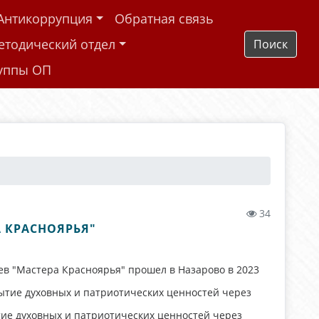
Антикоррупция
Обратная связь
етодический отдел
Поиск
руппы ОП
34
 КРАСНОЯРЬЯ"
ев "Мастера Красноярья" прошел в Назарово в 2023
ытие духовных и патриотических ценностей через
ытие духовных и патриотических ценностей через