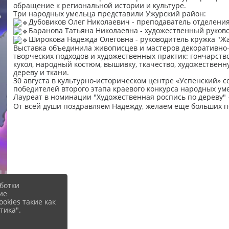
обращение к региональной истории и культуре.
Три народных умельца представили Ужурский район:
Дубовиков Олег Николаевич - преподаватель отделени
Баранова Татьяна Николаевна - художественный руково
Широкова Надежда Олеговна - руководитель кружка "Жа
Выставка объединила живописцев и мастеров декоративно-
творческих подходов и художественных практик: гончарство
кукол, народный костюм, вышивку, ткачество, художественн
дереву и ткани.
30 августа в культурно-историческом центре «Успенский» 
победителей второго этапа краевого конкурса народных ум
Лауреат в номинации "Художественная роспись по дереву"
От всей души поздравляем Надежду, желаем еще больших п
ботки
ие
okies такие как
тика".