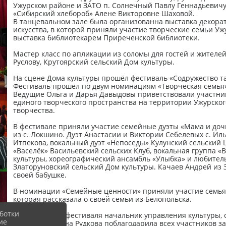
Ужурском районе и ЗАТО п. Солнечный Павлу Геннадьевичу 
«Сибирский хлебороб» Алене Викторовне Шаховой.
В танцевальном зале была организованна выставка декорат
искусства, в которой приняли участие творческие семьи У
выставка библиотекарем Приреченской библиотеки.
Мастер класс по апликации из соломы для гостей и жителе
Руслову, Крутоярский сельский Дом культуры.
На сцене Дома культуры прошёл фестиваль «Содружество т
Фестиваль прошёл по двум номинациям «Творческая семья
Ведущие Ольга и Дарья Давыдовы приветствовали участник
единого творческого пространства на территории Ужурског
творчества.
В фестивале приняли участие семейные дуэты «Мама и дочк
из с. Локшино. Дуэт Анастасии и Виктории Себелевых с. И
Итпекова, вокальный дуэт «Непоседы» Кулунский сельский 
«Васелёк» Васильевский сельских Клуб, вокальная группа 
культуры, хореографический ансамбль «Улыбка» и любител
Златоруновский сельский Дом культуры. Качаев Андрей из 
своей бабушке.
В номинации «Семейные ценности» приняли участие семья
которая рассказала о своей семьи из Белопольска.
ботки
В завершении фестиваля начальник управления культуры, 
ие
Оксана Юрьевна Рудкова поблагодарила всех участников за