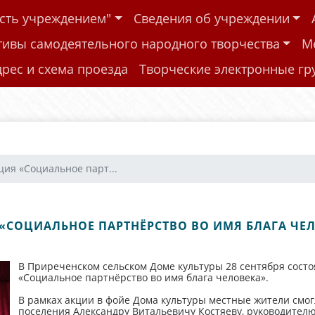
ость учреждением"
Сведения об учреждении
тивы самодеятельного народного творчества
М
дрес и схема проезда
Творческие электронные г
ция «Социальное парт...
«СОЦИАЛЬНОЕ ПАРТНЁРСТВО ВО ИМЯ БЛАГА ЧЕ
В Приреченском сельском Доме культуры 28 сентября состо
«Социальное партнёрство во имя блага человека».
В рамках акции в фойе Дома культуры местные жители смо
поселения Александру Витальевичу Костяеву, руководител