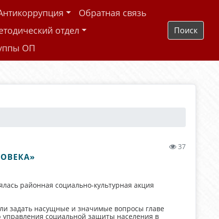
Антикоррупция
Обратная связь
етодический отдел
Поиск
руппы ОП
37
ЛОВЕКА»
ялась районная социально-культурная акция
гли задать насущные и значимые вопросы главе
ю управления социальной защиты населения в