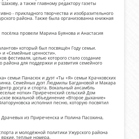
Шахову, а также главному редактору газеты
ивно - прикладного творчества и изобразительного
журского района. Также была организованна книжная
й посёлка провели Марина Буянова и Анастасия
алантов» который был посвящён Году семьи.
» и «Семейные ценности».
ов фестиваля, целью которого стало создание
о района для поддержки и развития семейного
а» семьи Панасюк и дуэт «Ты +Я» семьи Крачковских
льинка. Семейных дуэт Людмилы Багдановой и Макара
Центр досуга и спорта. Вокальный ансамбль
«Веселые нотки» Приреченский сельский Дом
ьское вокальной объединение «Второе дыхание»
Златоруновска исполнил песню, которую посвятил
 Драчевых из Приреченска и Полина Пасохина,
спорта и молодёжной политики Ужурского района
 яркие, теплые номера.