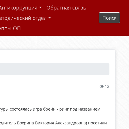
Антикоррупция
Обратная связь
етодический отдел
Поиск
руппы ОП
12
уры состоялась игра брейн - ринг под названием
одитель Вохрина Виктория Александровна) посетили