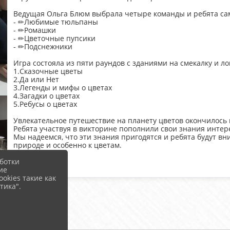
Ведущая Ольга Блюм выбрала четыре команды и ребята сам
- ✏Любимые тюльпаны
- ✏Ромашки
- ✏Цветочные пупсики
- ✏Подснежники
Игра состояла из пяти раундов с зданиями на смекалку и ло
1.Сказочные цветы
2.Да или Нет
3.Легенды и мифы о цветах
4.Загадки о цветах
5.Ребусы о цветах
Увлекательное путешествие на планету цветов окончилось
Ребята участвуя в викторине пополнили свои знания инте
Мы надеемся, что эти знания пригодятся и ребята будут в
природе и особенно к цветам.
ботки
ие
okies такие как
тика".