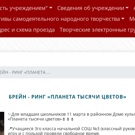
ость учреждением"
Сведения об учреждении
тивы самодеятельного народного творчества
М
дрес и схема проезда
Творческие электронные г
ЕЙН - РИНГ «ПЛАНЕТА ...
БРЕЙН - РИНГ «ПЛАНЕТА ТЫСЯЧИ ЦВЕТОВ»
✨Для младших школьников 11 марта в районном Доме культ
«Планета тысячи цветов»🌷🌷🌷
📍Учащиеся 3го класса начальной СОШ №3 (классный руков
игру и с пользой провели свободное время.