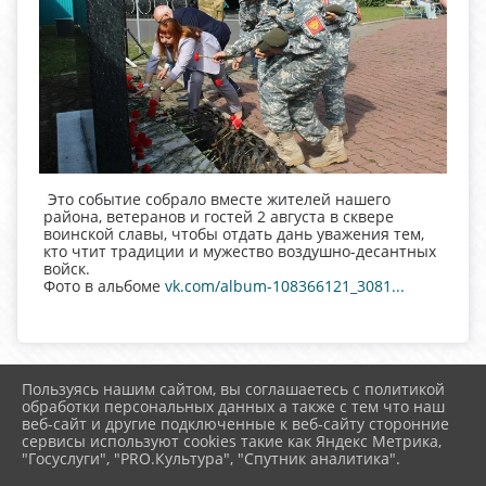
Это событие собрало вместе жителей нашего
района, ветеранов и гостей 2 августа в сквере
воинской славы, чтобы отдать дань уважения тем,
кто чтит традиции и мужество воздушно-десантных
войск.
Фото в альбоме
vk.com/album-108366121_3081...
Пользуясь нашим сайтом, вы соглашаетесь с политикой
2026 г. uzhur-cks.ru
обработки персональных данных а также с тем что наш
Вход
веб-сайт и другие подключенные к веб-сайту сторонние
Карта сайта
сервисы используют cookies такие как Яндекс Метрика,
Политика обработки персональных данных
"Госуслуги", "PRO.Культура", "Спутник аналитика".