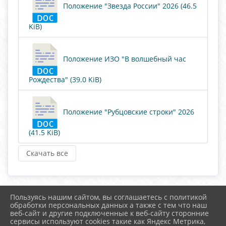
Положение "Звезда России" 2026 (46.5
KiB)
Положение ИЗО "В волшебный час
Рождества" (39.0 KiB)
Положение "Рубцовские строки" 2026
(41.5 KiB)
Скачать все
Пользуясь нашим сайтом, вы соглашаетесь с политикой
2026 г. uzhur-cks.ru
обработки персональных данных а также с тем что наш
Вход
веб-сайт и другие подключенные к веб-сайту сторонние
Карта сайта
сервисы используют cookies такие как Яндекс Метрика,