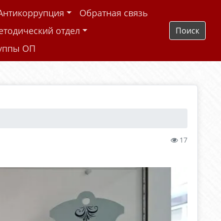
Антикоррупция
Обратная связь
етодический отдел
Поиск
руппы ОП
17