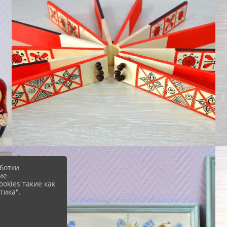
ботки
ие
okies такие как
тика".