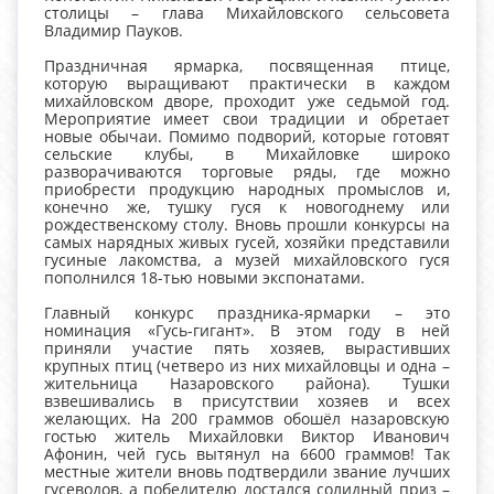
столицы – глава Михайловского сельсовета
Владимир Пауков.
Праздничная ярмарка, посвященная птице,
которую выращивают практически в каждом
михайловском дворе, проходит уже седьмой год.
Мероприятие имеет свои традиции и обретает
новые обычаи. Помимо подворий, которые готовят
сельские клубы, в Михайловке широко
разворачиваются торговые ряды, где можно
приобрести продукцию народных промыслов и,
конечно же, тушку гуся к новогоднему или
рождественскому столу. Вновь прошли конкурсы на
самых нарядных живых гусей, хозяйки представили
гусиные лакомства, а музей михайловского гуся
пополнился 18-тью новыми экспонатами.
Главный конкурс праздника-ярмарки – это
номинация «Гусь-гигант». В этом году в ней
приняли участие пять хозяев, вырастивших
крупных птиц (четверо из них михайловцы и одна –
жительница Назаровского района). Тушки
взвешивались в присутствии хозяев и всех
желающих. На 200 граммов обошёл назаровскую
гостью житель Михайловки Виктор Иванович
Афонин, чей гусь вытянул на 6600 граммов! Так
местные жители вновь подтвердили звание лучших
гусеводов, а победителю достался солидный приз –