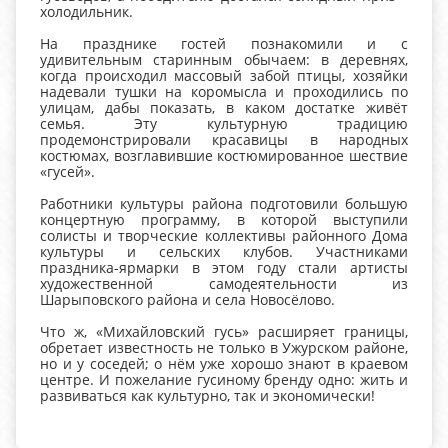
холодильник.
На празднике гостей познакомили и с
удивительным старинным обычаем: в деревнях,
когда происходил массовый забой птицы, хозяйки
надевали тушки на коромысла и проходились по
улицам, дабы показать, в каком достатке живёт
семья. Эту культурную традицию
продемонстрировали красавицы в народных
костюмах, возглавившие костюмированное шествие
«гусей».
Работники культуры района подготовили большую
концертную программу, в которой выступили
солисты и творческие коллективы районного Дома
культуры и сельских клубов. Участниками
праздника-ярмарки в этом году стали артисты
художественной самодеятельности из
Шарыповского района и села Новосёлово.
Что ж, «Михайловский гусь» расширяет границы,
обретает известность не только в Ужурском районе,
но и у соседей; о нём уже хорошо знают в краевом
центре. И пожелание гусиному бренду одно: жить и
развиваться как культурно, так и экономически!