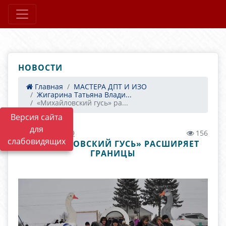
НОВОСТИ
Главная
МАСТЕРА ДПТ И ИЗО
Жигарина Татьяна Влади...
«Михайловский гусь» ра...
Версия сайта
для
02.11.2020 00:29
156
слабовидящих
«МИХАЙЛОВСКИЙ ГУСЬ» РАСШИРЯЕТ
ГРАНИЦЫ