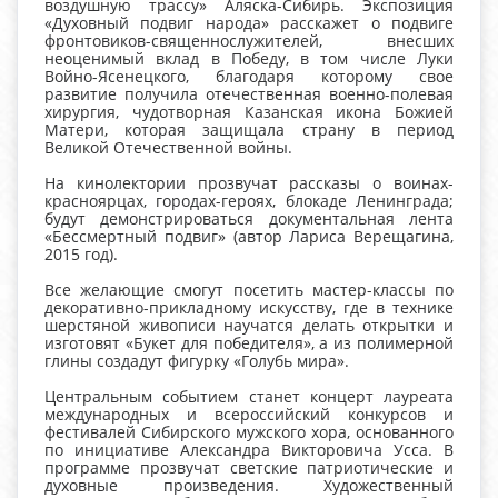
воздушную трассу» Аляска-Сибирь. Экспозиция
«Духовный подвиг народа» расскажет о подвиге
фронтовиков-священнослужителей, внесших
неоценимый вклад в Победу, в том числе Луки
Войно-Ясенецкого, благодаря которому свое
развитие получила отечественная военно-полевая
хирургия, чудотворная Казанская икона Божией
Матери, которая защищала страну в период
Великой Отечественной войны.
На кинолектории прозвучат рассказы о воинах-
красноярцах, городах-героях, блокаде Ленинграда;
будут демонстрироваться документальная лента
«Бессмертный подвиг» (автор Лариса Верещагина,
2015 год).
Все желающие смогут посетить мастер-классы по
декоративно-прикладному искусству, где в технике
шерстяной живописи научатся делать открытки и
изготовят «Букет для победителя», а из полимерной
глины создадут фигурку «Голубь мира».
Центральным событием станет концерт лауреата
международных и всероссийский конкурсов и
фестивалей Сибирского мужского хора, основанного
по инициативе Александра Викторовича Усса. В
программе прозвучат светские патриотические и
духовные произведения. Художественный