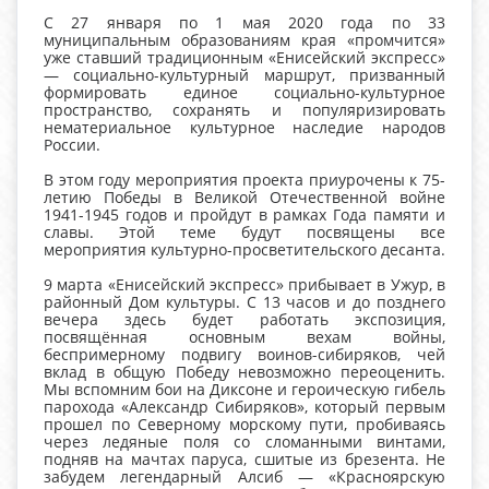
С 27 января по 1 мая 2020 года по 33
муниципальным образованиям края «промчится»
уже ставший традиционным «Енисейский экспресс»
— социально-культурный маршрут, призванный
формировать единое социально-культурное
пространство, сохранять и популяризировать
нематериальное культурное наследие народов
России.
В этом году мероприятия проекта приурочены к 75-
летию Победы в Великой Отечественной войне
1941-1945 годов и пройдут в рамках Года памяти и
славы. Этой теме будут посвящены все
мероприятия культурно-просветительского десанта.
9 марта «Енисейский экспресс» прибывает в Ужур, в
районный Дом культуры. С 13 часов и до позднего
вечера здесь будет работать экспозиция,
посвящённая основным вехам войны,
беспримерному подвигу воинов-сибиряков, чей
вклад в общую Победу невозможно переоценить.
Мы вспомним бои на Диксоне и героическую гибель
парохода «Александр Сибиряков», который первым
прошел по Северному морскому пути, пробиваясь
через ледяные поля со сломанными винтами,
подняв на мачтах паруса, сшитые из брезента. Не
забудем легендарный Алсиб — «Красноярскую