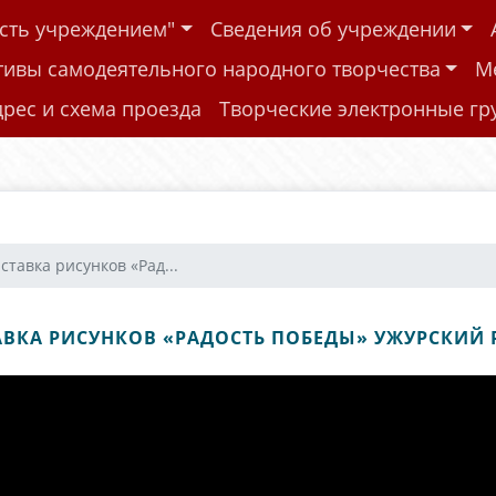
ость учреждением"
Сведения об учреждении
тивы самодеятельного народного творчества
М
дрес и схема проезда
Творческие электронные г
ставка рисунков «Рад...
ВКА РИСУНКОВ «РАДОСТЬ ПОБЕДЫ» УЖУРСКИЙ