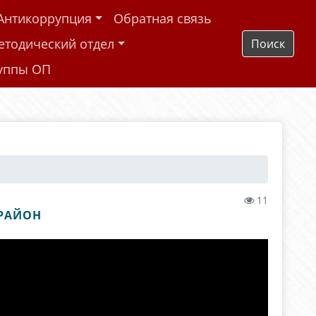
Антикоррупция
Обратная связь
етодический отдел
Поиск
руппы ОП
11
 РАЙОН