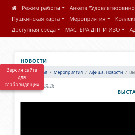
Режим работы
Анкета "Удовлетворенн
Пушкинская карта
Мероприятия
Коллек
Доступная среда
МАСТЕРА ДПТ И ИЗО
А
НОВОСТИ
Версия сайта
Главная
Мероприятия
Афиша, Новости
Вы
для
слабовидящих
02.11.2020 20:26
ВЫСТА