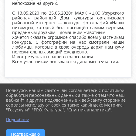
непохожие на других.
С 13.05.2020 по 25.05.2020г МАУК «ЦКС Ужурского
района» районный Дом культуры организовал
районный интернет — конкурс фотографий «Наши
питомцы», который был посвящён самым верным,
преданным друзьям – домашним животным.
Хочется сказать огромное спасибо всем участникам
конкурса. С фотографий на нас смотрели наши
любимцы, которые в свою очередь дарят нам кучу
положительных эмоций ежедневно.
И вот результаты вашего голосования.
Всем участникам высылаются дипломы о участии.
Пользуясь нашим сайтом, вы соглашаетесь с политикой
2026 г. uzhur-cks.ru
обработки персональных данных а также с тем что наш
Вход
веб-сайт и другие подключенные к веб-сайту сторонние
Карта сайта
сервисы используют cookies такие как Яндекс Метрика,
Политика обработки персональных данных
"Госуслуги", "PRO.Культура", "Спутник аналитика".
Подробнее
Сделано на KubCMS
Разработка и поддержка
Подтверждаю