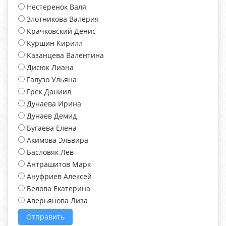
Нестеренок Валя
Злотникова Валерия
Крачковский Денис
Куршин Кирилл
Казанцева Валентина
Дисюк Лиана
Галузо Ульяна
Грек Даниил
Дунаева Ирина
Дунаев Демид
Бугаева Елена
Акимова Эльвира
Басловяк Лев
Антрашитов Марк
Ануфриев Алексей
Белова Екатерина
Аверьянова Лиза
Отправить