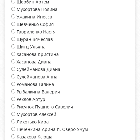
Щербин Артем
Мухортова Полина
Ужакина Инесса
Шевченко София
Гавриленко Настя
Шуран Вячеслав
Шитц Ульяна
Хасанова Кристина
Хасанова Диана
Сулейманова Диана
Сулейманова Анна
Романова Галина
Рыбалкина Валерия
Рехлов Артур
Рисунок Пушного Савелия
Мухортов Алексей
Лихотько Кира
Печенкина Арина п. Озеро Учум
Казакова Ксюша