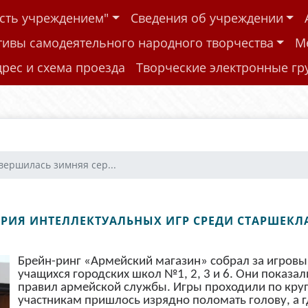
ость учреждением"
Сведения об учреждении
тивы самодеятельного народного творчества
М
дрес и схема проезда
Творческие электронные г
вершилась зимняя сер...
РИЯ ИНТЕЛЛЕКТУАЛЬНЫХ ИГР СРЕДИ СТАРШЕКЛ
Брейн-ринг «Армейский магазин» собрал за игров
учащихся городских школ №1, 2, 3 и 6. Они показал
правил армейской службы. Игры проходили по круг
участникам пришлось изрядно поломать голову, а г