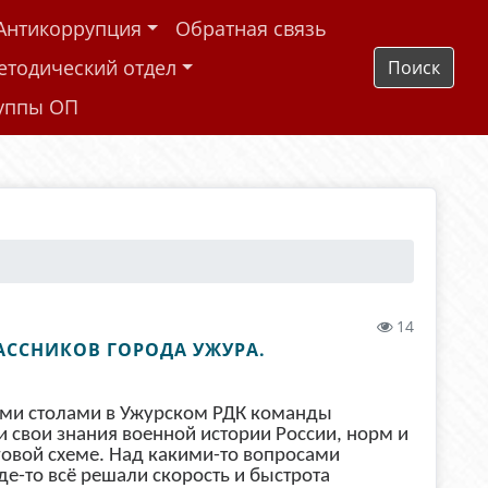
Антикоррупция
Обратная связь
етодический отдел
Поиск
руппы ОП
14
АССНИКОВ ГОРОДА УЖУРА.
ыми столами в Ужурском РДК команды
и свои знания военной истории России, норм и
овой схеме. Над какими-то вопросами
де-то всё решали скорость и быстрота