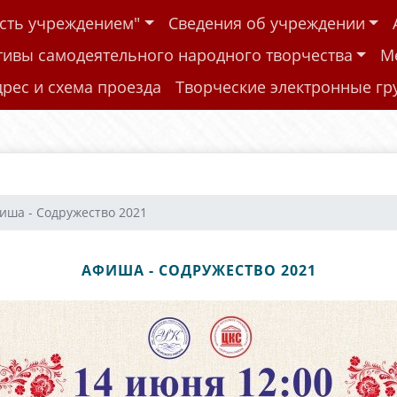
ость учреждением"
Сведения об учреждении
тивы самодеятельного народного творчества
М
дрес и схема проезда
Творческие электронные г
иша - Содружество 2021
АФИША - СОДРУЖЕСТВО 2021