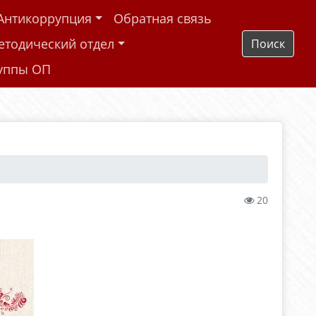
Антикоррупция
Обратная связь
етодический отдел
Поиск
руппы ОП
20